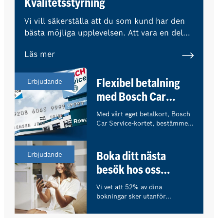
Kvalitetsstyrning
Vi vill säkerställa att du som kund har den
bästa möjliga upplevelsen. Att vara en del
av Bosch Car Service-nätverket innebär att
Läs mer
externa experter regelbundet övervakar
våra kvalitetsstandarder och procedurer.
Erbjudande
Flexibel betalning
med Bosch Car
Service-kortet
Med vårt eget betalkort, Bosch
Car Service-kortet, bestämmer
du själv hur du vill betala för
ditt verkstadsbesök.
Erbjudande
Boka ditt nästa
besök hos oss
online!
Vi vet att 52% av dina
bokningar sker utanför
öppettiderna. Hos oss kan du
enkelt och snabbt boka ditt