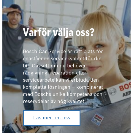
Varför välja oss?
Bosch Car Service är rätt plats för
enastående servicekvalitet för din
bil. Oavsett om du behöver
rådgivning, reparation eller
servicearbete kan vi erbjuda den
kompletta lösningen – kombinerat
med Boschs unika kompetens och
reservdelar av hög kvalitet.
Läs mer om oss